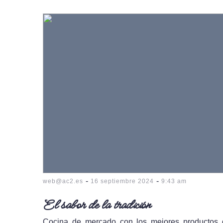
-
-
web@ac2.es
16 septiembre 2024
9:43 am
El sabor de la tradición
Cocina de mercado con los mejores productos de